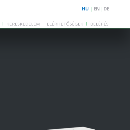
HU
|
EN
|
DE
KERESKEDELEM
ELÉRHETŐSÉGEK
BELÉPÉS