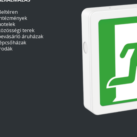
Beltéren
intézmények
hotelek
közösségi terek
bevásárló áruházak
lépcsőházak
irodák