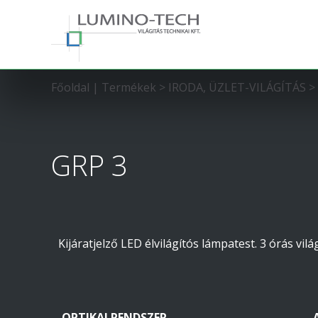
Főoldal
|
Termékek
>
IRODA, ÜZLET-VILÁGÍTÁS
>
GRP 3
Kijáratjelző LED élvilágítós lámpatest. 3 órás világ
OPTIKAI RENDSZER