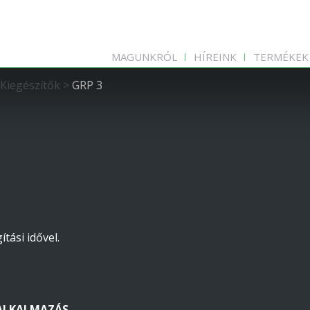
MAGUNKRÓL
HÍREINK
TERMÉKEK
Kiegészítők
>
GRP 3
ítási idővel.
ALKALMAZÁS