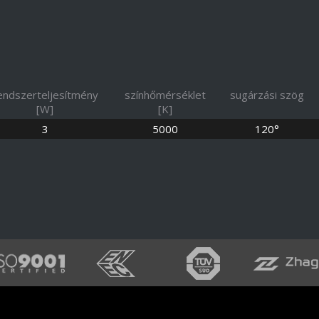
endszerteljesítmény
színhőmérséklet
sugárzási szög
[W]
[K]
3
5000
120°