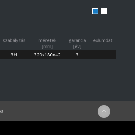
1
2
szabályzás
méretek
garancia
eulumdat
[mm]
[év]
3H
320x180x42
3