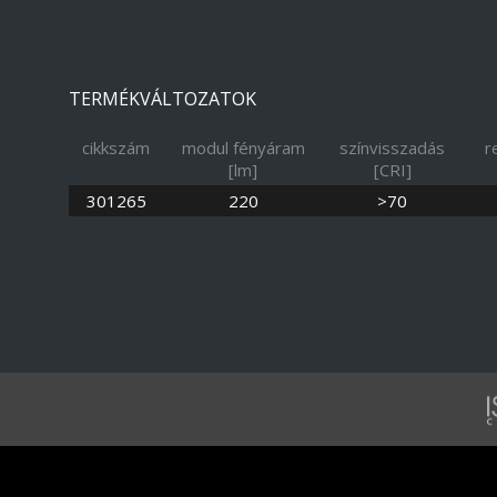
TERMÉKVÁLTOZATOK
cikkszám
modul fényáram
színvisszadás
r
[lm]
[CRI]
301265
220
>70